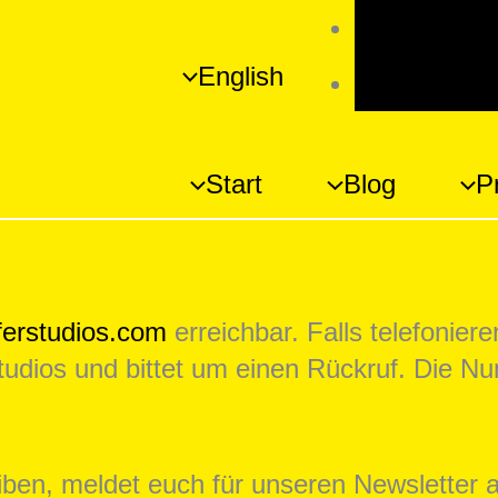
Umschalte
English
Schrift v
Start
Blog
P
rstudios.com
erreichbar. Falls telefoniere
tudios und bittet um einen Rückruf. Die N
en, meldet euch für unseren Newsletter an