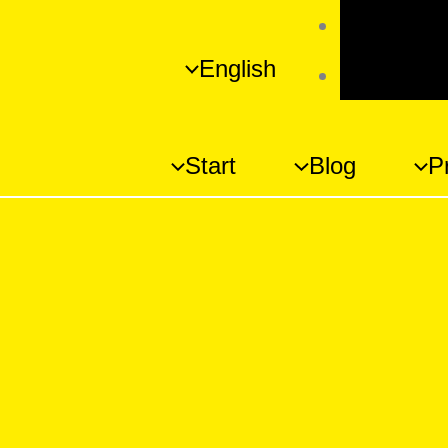
Umschal
English
Schrift
Start
Blog
P