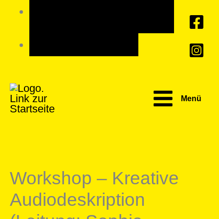
Zum
Umschalten auf hohe
Inhalt
Kontraste
springen
Schrift vergrößern
Menü
Workshop – Kreative
Audiodeskription