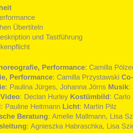
heit
erformance
hen Übertiteln
eskription und Tastführung
enpflicht
horeografie, Performance
: Camilla Pölze
ie, Performance
: Camilla Przystawski
Co
ie
: Paulina Jürges, Johanna Jörns
Musik
:
 Video
: Declan Hurley
Kostümbild
: Carlo 
d
: Pauline Heitmann
Licht
: Martin Pilz
sche Beratung
: Amelie Mallmann, Lisa Sz
sleitung
: Agnieszka Habraschka, Lisa Szi