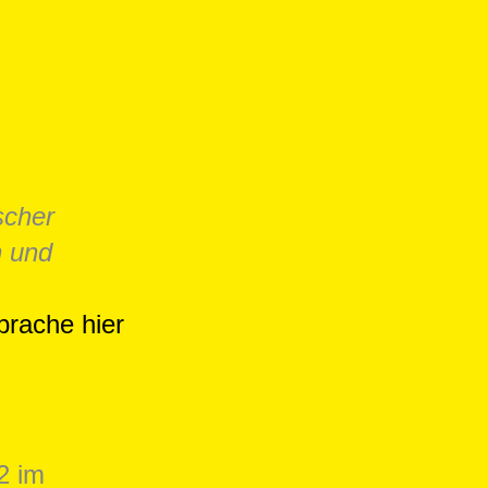
scher
n und
prache hier
2 im