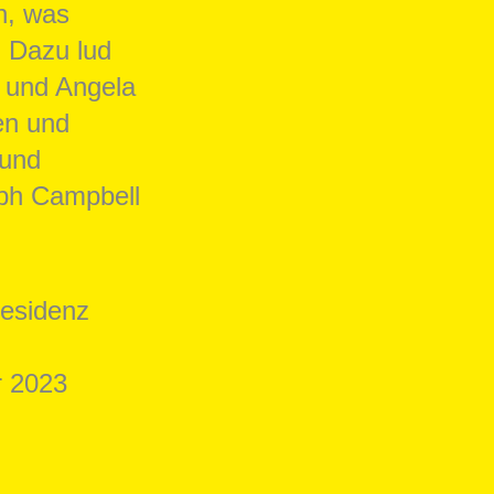
n, was
. Dazu lud
n und Angela
en und
 und
eph Campbell
Residenz
r 2023