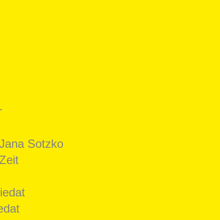
r
-
 Jana Sotzko
Zeit
iedat
edat