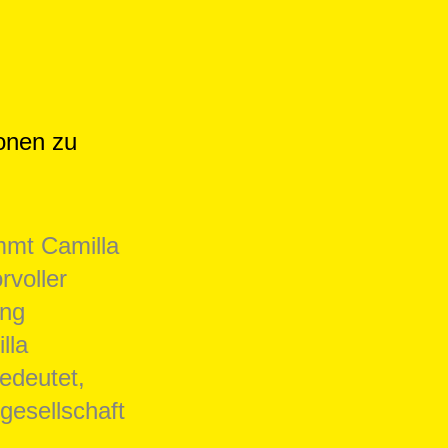
ionen zu
mmt Camilla
rvoller
ang
lla
edeutet,
gesellschaft