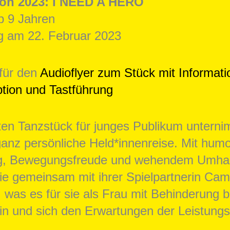
on 2023: I NEED A HERO
b 9 Jahren
g am 22. Februar 2023
 für den
Audioflyer zum Stück mit Informat
ption und Tastführung
ten Tanzstück für junges Publikum unterni
ganz persönliche Held*innenreise. Mit humo
ng, Bewegungsfreude und wehendem Umh
ie gemeinsam mit ihrer Spielpartnerin Cami
 was es für sie als Frau mit Behinderung b
in und sich den Erwartungen der Leistungs