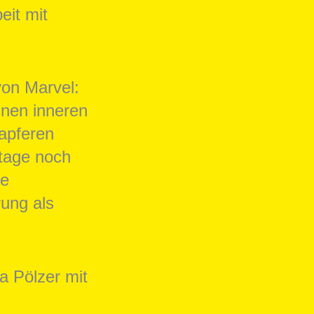
it mit
on Marvel:
inen inneren
tapferen
utage noch
ne
ung als
a Pölzer mit