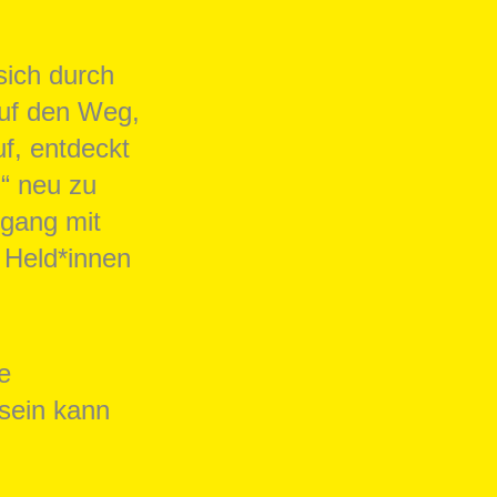
sich durch
uf den Weg,
uf, entdeckt
n“ neu zu
mgang mit
 Held*innen
e
 sein kann