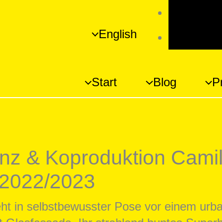
Umschal
English
Schrift
Start
Blog
P
nz & Koproduktion Camil
 2022/2023