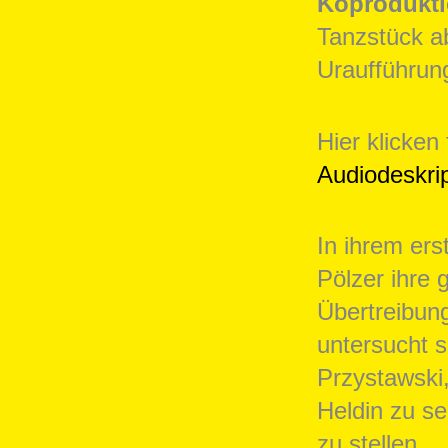
Koprodukti
Tanzstück a
Uraufführun
Hier klicken
Audiodeskri
In ihrem ers
Pölzer ihre 
Übertreibu
untersucht s
Przystawski,
Heldin zu se
zu stellen.