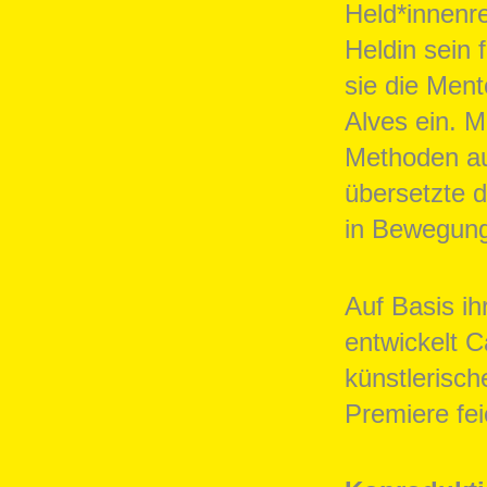
Held*innenr
Heldin sein 
sie die Men
Alves ein. M
Methoden au
übersetzte 
in Bewegun
Auf Basis i
entwickelt C
künstlerisc
Premiere fei