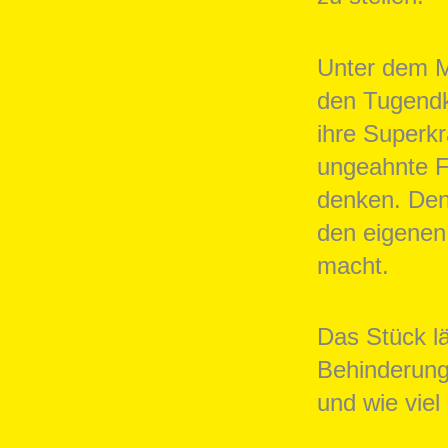
Unter dem M
den Tugendk
ihre Superkr
ungeahnte Fä
denken. Den
den eigenen
macht.
Das Stück l
Behinderung 
und wie viel 